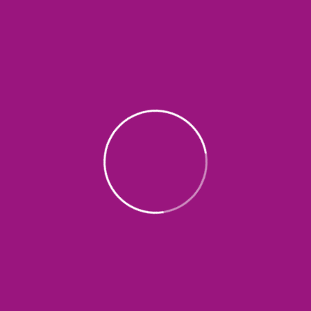
Quick Fundraising
Solution for Water & Foods
Lorem ipsum dolor sit amet, consectetur adipiscing elit
condimentum quam suspendisse. Sit bibendum adipisci
orci. Dui amet scelerisque lectus commodo iaculis se
Odio viverra odio tempor porttitor orc.
Imperdiet con
lacus morbi. Feugiat aliquam aenean sagittis nunc neq
risus felis in. Mi ornare convallis tincidunt maecenas du
Fighting for People
Respect & Integrating